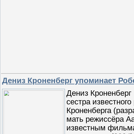
Дениз Кроненберг упоминает Роб
Дениз Кроненберг
сестра известного
Кроненберга (разр
мать режиcсёра А
известным фильмам