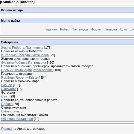
[
teamRob & RobSten
]
Форма входа
Меню сайта
Главная
Роберт Паттинсон
Форум
Галерея
Блог
Би
Categories
Жизнь Роберта Паттинсона
[173]
Новости из жизни Роберта.
Интервью Роберта Паттинсона
[79]
Жаркие и интересные интервью
Фильмы Роберта Паттинсона
[450]
Новости о съёмках, премьерах, прокатах фильмов Роберта
Премии, номинации, голосование
[100]
Горячие голосования
RobSten [Robert + Kristen]
[84]
Новости о любимой паре
Разное
[162]
РобоФото
[13]
Фото дня
Сайт
[29]
Новости сайта, обновления в работе
Пресса
[78]
Сканы журналов
Библиотека
[8]
Обновления библиотеки сайта
Обновление галереи
[12]
Главная
»
Архив материалов