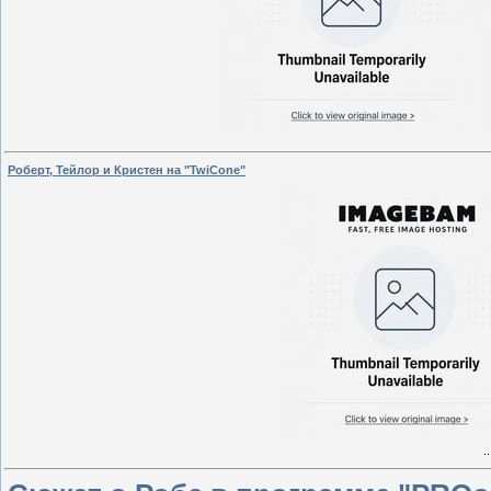
Роберт, Тейлор и Кристен на "TwiConе"
.