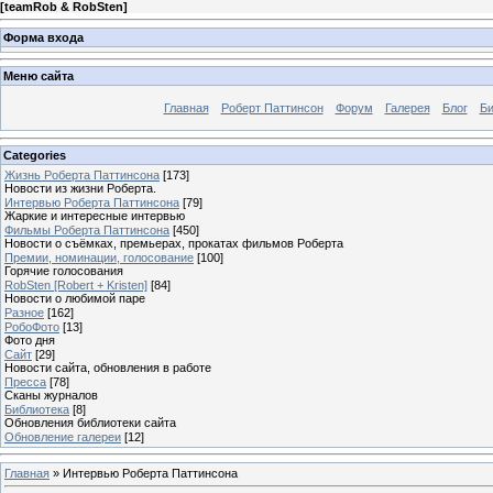
[
teamRob & RobSten
]
Форма входа
Меню сайта
Главная
Роберт Паттинсон
Форум
Галерея
Блог
Би
Categories
Жизнь Роберта Паттинсона
[173]
Новости из жизни Роберта.
Интервью Роберта Паттинсона
[79]
Жаркие и интересные интервью
Фильмы Роберта Паттинсона
[450]
Новости о съёмках, премьерах, прокатах фильмов Роберта
Премии, номинации, голосование
[100]
Горячие голосования
RobSten [Robert + Kristen]
[84]
Новости о любимой паре
Разное
[162]
РобоФото
[13]
Фото дня
Сайт
[29]
Новости сайта, обновления в работе
Пресса
[78]
Сканы журналов
Библиотека
[8]
Обновления библиотеки сайта
Обновление галереи
[12]
Главная
»
Интервью Роберта Паттинсона