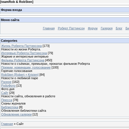
[
teamRob & RobSten
]
Форма входа
Меню сайта
Главная
Роберт Паттинсон
Форум
Галерея
Блог
Би
Categories
Жизнь Роберта Паттинсона
[173]
Новости из жизни Роберта.
Интервью Роберта Паттинсона
[79]
Жаркие и интересные интервью
Фильмы Роберта Паттинсона
[450]
Новости о съёмках, премьерах, прокатах фильмов Роберта
Премии, номинации, голосование
[100]
Горячие голосования
RobSten [Robert + Kristen]
[84]
Новости о любимой паре
Разное
[162]
РобоФото
[13]
Фото дня
Сайт
[29]
Новости сайта, обновления в работе
Пресса
[78]
Сканы журналов
Библиотека
[8]
Обновления библиотеки сайта
Обновление галереи
[12]
Главная
»
Сайт