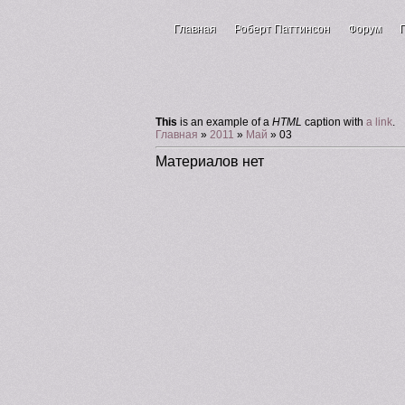
Главная
Роберт Паттинсон
Форум
Зал для гостей
This
is an example of a
HTML
caption with
a link
.
Главная
»
2011
»
Май
»
03
Материалов нет