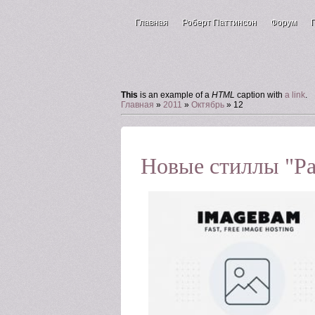
Главная
Роберт Паттинсон
Форум
Зал для гостей
This
is an example of a
HTML
caption with
a link
.
Главная
»
2011
»
Октябрь
»
12
Новые стиллы "Ра