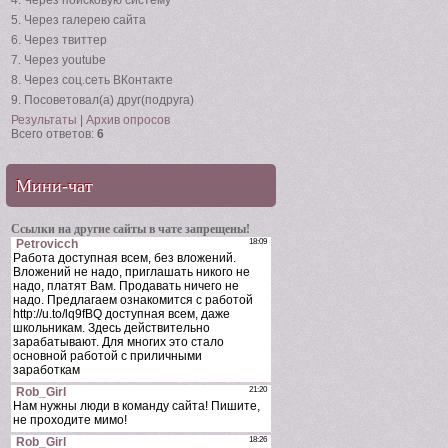
4.
Через поисковую систему
5.
Через галерею сайта
6.
Через твиттер
7.
Через youtube
8.
Через соц.сеть ВКонтакте
9.
Посоветовал(а) друг(подруга)
Результаты
|
Архив опросов
Всего ответов:
6
Мини-чат
Ссылки на другие сайты в чате запрещены!