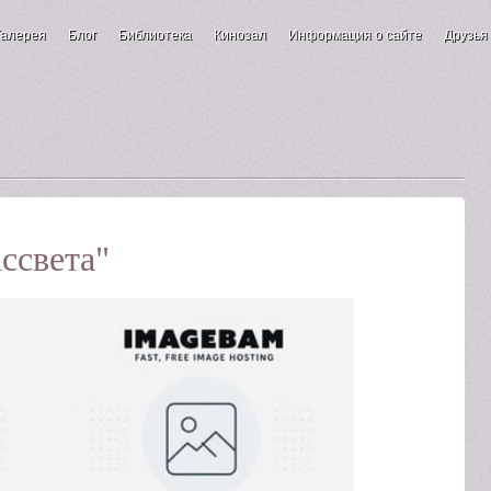
Галерея
Блог
Библиотека
Кинозал
Информация о сайте
Друзья
ссвета"