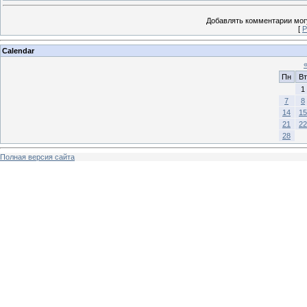
Добавлять комментарии могу
[
Р
Calendar
Пн
Вт
1
7
8
14
15
21
22
28
Полная версия сайта