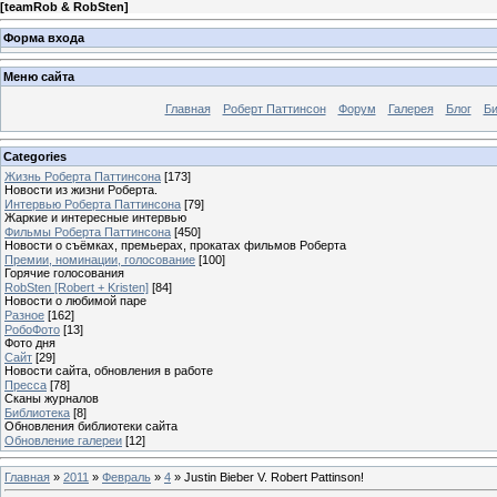
[
teamRob & RobSten
]
Форма входа
Меню сайта
Главная
Роберт Паттинсон
Форум
Галерея
Блог
Би
Categories
Жизнь Роберта Паттинсона
[173]
Новости из жизни Роберта.
Интервью Роберта Паттинсона
[79]
Жаркие и интересные интервью
Фильмы Роберта Паттинсона
[450]
Новости о съёмках, премьерах, прокатах фильмов Роберта
Премии, номинации, голосование
[100]
Горячие голосования
RobSten [Robert + Kristen]
[84]
Новости о любимой паре
Разное
[162]
РобоФото
[13]
Фото дня
Сайт
[29]
Новости сайта, обновления в работе
Пресса
[78]
Сканы журналов
Библиотека
[8]
Обновления библиотеки сайта
Обновление галереи
[12]
Главная
»
2011
»
Февраль
»
4
» Justin Bieber V. Robert Pattinson!