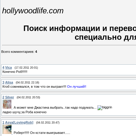
hollywoodlife.com
Поиск информации и перевод
специально для 
Всего комментариев
:
4
4
Vica
(17.02.2011 20:01)
Конечно Роб!!!!!!
3
Alisa
(04.02.2011 22:16)
Ктоб сомневался, в том что он выграет!!!
Он лучший!!
2
Silver
(04.02.2011 20:53)
А может мне Джастина выбрать..так надо подумать...
ладно шучу,за Роба конечно
1
Asya[LovingRob]
(04.02.2011 20:47)
Роберт!!!!! Он кстати выигрывает......