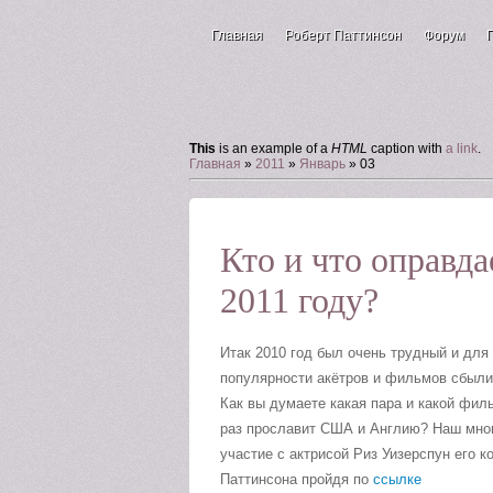
Главная
Роберт Паттинсон
Форум
Зал для гостей
This
is an example of a
HTML
caption with
a link
.
Главная
»
2011
»
Январь
»
03
Кто и что оправда
2011 году?
Итак 2010 год был очень трудный и для
популярности акётров и фильмов сбылис
Как вы думаете какая пара и какой филь
раз прославит США и Англию? Наш мног
участие с актрисой Риз Уизерспун его 
Паттинсона пройдя по
ссылке