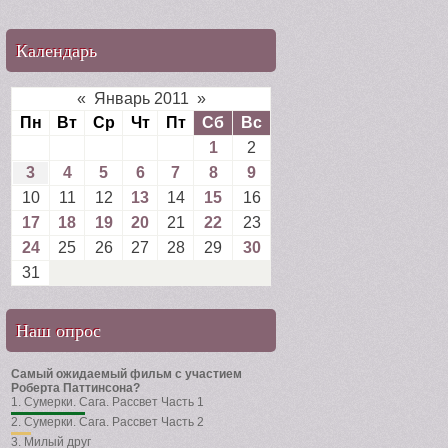
Календарь
«
Январь 2011
»
Пн
Вт
Ср
Чт
Пт
Сб
Вс
1
2
3
4
5
6
7
8
9
10
11
12
13
14
15
16
17
18
19
20
21
22
23
24
25
26
27
28
29
30
31
Наш опрос
Самый ожидаемый фильм с участием
Роберта Паттинсона?
1.
Сумерки. Сага. Рассвет Часть 1
2.
Сумерки. Сага. Рассвет Часть 2
3.
Милый друг