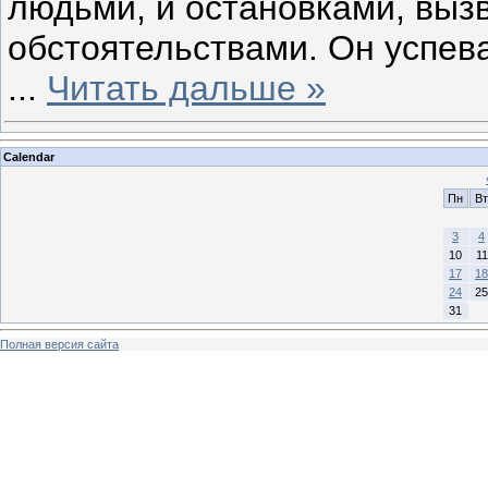
людьми, и остановками, вы
обстоятельствами. Он успева
...
Читать дальше »
Calendar
Пн
Вт
3
4
10
11
17
18
24
25
31
Полная версия сайта