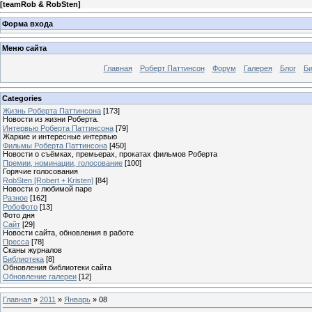
[
teamRob & RobSten
]
Форма входа
Меню сайта
Главная
Роберт Паттинсон
Форум
Галерея
Блог
Би
Categories
Жизнь Роберта Паттинсона
[173]
Новости из жизни Роберта.
Интервью Роберта Паттинсона
[79]
Жаркие и интересные интервью
Фильмы Роберта Паттинсона
[450]
Новости о съёмках, премьерах, прокатах фильмов Роберта
Премии, номинации, голосование
[100]
Горячие голосования
RobSten [Robert + Kristen]
[84]
Новости о любимой паре
Разное
[162]
РобоФото
[13]
Фото дня
Сайт
[29]
Новости сайта, обновления в работе
Пресса
[78]
Сканы журналов
Библиотека
[8]
Обновления библиотеки сайта
Обновление галереи
[12]
Главная
»
2011
»
Январь
»
08