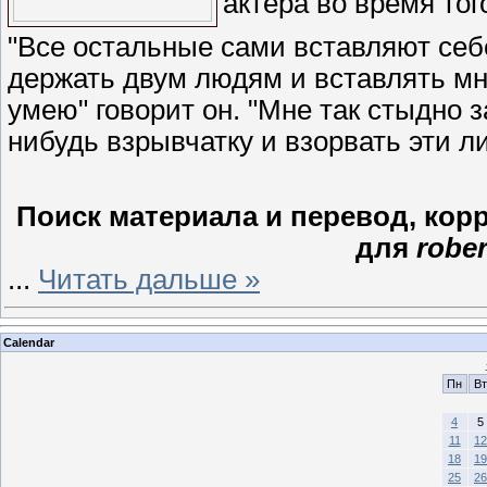
актёра во время тог
"Все остальные сами вставляют себ
держать двум людям и вставлять мне
умею" говорит он. "Мне так стыдно з
нибудь взрывчатку и взорвать эти л
Поиск материала и перевод, кор
для
rober
...
Читать дальше »
Calendar
Пн
Вт
4
5
11
12
18
19
25
26