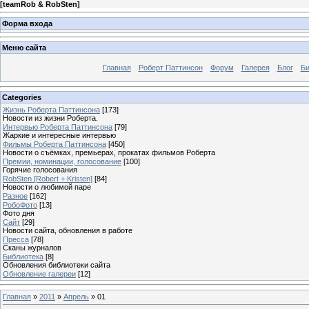
[
teamRob & RobSten
]
Форма входа
Меню сайта
Главная
Роберт Паттинсон
Форум
Галерея
Блог
Би
Categories
Жизнь Роберта Паттинсона
[173]
Новости из жизни Роберта.
Интервью Роберта Паттинсона
[79]
Жаркие и интересные интервью
Фильмы Роберта Паттинсона
[450]
Новости о съёмках, премьерах, прокатах фильмов Роберта
Премии, номинации, голосование
[100]
Горячие голосования
RobSten [Robert + Kristen]
[84]
Новости о любимой паре
Разное
[162]
РобоФото
[13]
Фото дня
Сайт
[29]
Новости сайта, обновления в работе
Пресса
[78]
Сканы журналов
Библиотека
[8]
Обновления библиотеки сайта
Обновление галереи
[12]
Главная
»
2011
»
Апрель
»
01