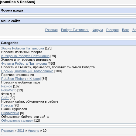
[
teamRob & RobSten
]
Форма входа
Меню сайта
Главная
Роберт Паттинсон
Форум
Галерея
Блог
Би
Categories
Жизнь Роберта Паттинсона
[173]
Новости из жизни Роберта.
Интервью Роберта Паттинсона
[79]
Жаркие и интересные интервью
Фильмы Роберта Паттинсона
[450]
Новости о съёмках, премьерах, прокатах фильмов Роберта
Премии, номинации, голосование
[100]
Горячие голосования
RobSten [Robert + Kristen]
[84]
Новости о любимой паре
Разное
[162]
РобоФото
[13]
Фото дня
Сайт
[29]
Новости сайта, обновления в работе
Пресса
[78]
Сканы журналов
Библиотека
[8]
Обновления библиотеки сайта
Обновление галереи
[12]
Главная
»
2011
»
Апрель
»
10