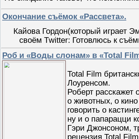
Окончание съёмок «Рассвета».
Кайова Гордон(который играет Эм
своём Twitter: Готовлюсь к съё
Роб и «Воды слонам» в «Total Fil
Total Film британс
Лоуренсом.
Роберт расскажет 
о животных, о кино
говорить о кастинг
ну и о папарацци к
Гэри Джонсоном, тр
рецензия Total Fi