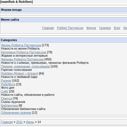
[
teamRob & RobSten
]
Форма входа
Меню сайта
Главная
Роберт Паттинсон
Форум
Галерея
Блог
Би
Categories
Жизнь Роберта Паттинсона
[173]
Новости из жизни Роберта.
Интервью Роберта Паттинсона
[79]
Жаркие и интересные интервью
Фильмы Роберта Паттинсона
[450]
Новости о съёмках, премьерах, прокатах фильмов Роберта
Премии, номинации, голосование
[100]
Горячие голосования
RobSten [Robert + Kristen]
[84]
Новости о любимой паре
Разное
[162]
РобоФото
[13]
Фото дня
Сайт
[29]
Новости сайта, обновления в работе
Пресса
[78]
Сканы журналов
Библиотека
[8]
Обновления библиотеки сайта
Обновление галереи
[12]
Главная
»
2011
»
Июнь
»
14