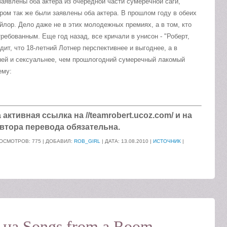
заявлены оба актера из очередной части сумеречной саги,
ром так же были заявлены оба актера. В прошлом году в обеих
йлор. Дело даже не в этих молодежных премиях, а в том, кто
ребованным. Еще год назад, все кричали в унисон - "Роберт,
ит, что 18-летний Лотнер перспективнее и выгоднее, а в
сней и сексуальнее, чем прошлогодний сумеречный лакомый
ему:
ктивная ссылка на //teamrobert.ucoz.com/ и на
втора перевода обязательна.
ОСМОТРОВ: 775 | ДОБАВИЛ:
ROB_GIRL
| ДАТА:
13.08.2010
|
ИСТОЧНИК
|
 на Songs from a Room