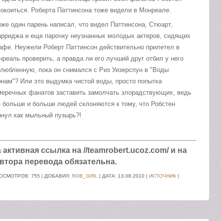
покоиться. Роберта Паттинсона тоже видели в Монреале.
же один парень написал, что видел Паттинсона, Стюарт,
арриджа и еще парочку неузнанных молодых актеров, сидящих
кафе. Неужели Роберт Паттинсон действительно прилетел в
реаль проверить, а правда ли его лучший друг отбил у него
злюбленную, пока он снимался с Риз Уизерспун в "Воды
онам"? Или это выдумка чистой воды, просто попытка
меречных фанатов заставить замолчать злорадствующих, ведь
е больше и больше людей склоняются к тому, что Робстен
пнул как мыльный пузырь?!
ктивная ссылка на //teamrobert.ucoz.com/ и на
втора перевода обязательна.
ОСМОТРОВ: 755 | ДОБАВИЛ:
ROB_GIRL
| ДАТА:
13.08.2010
|
ИСТОЧНИК
|