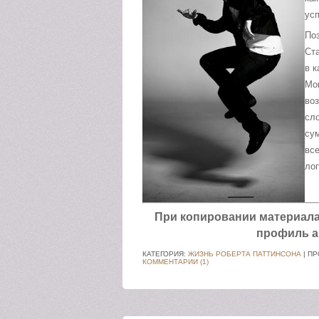
ус
Поз
Ст
в 
Мон
во
сл
су
вс
ло
При копировании материала а
профиль а
КАТЕГОРИЯ:
ЖИЗНЬ РОБЕРТА ПАТТИНСОНА
| ПР
КОММЕНТАРИИ (1)