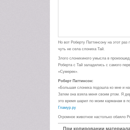
Но вот Роберту Паттинсону на этот раз
чуть не села слониха Тай.
Злого слонихиного умысла в произошед
Роберта с Тай заладились с самого пер
«Сумерек».
Роберт Паттинсон:
«Большая слониха подошла ко мне и нач
Затем она взяла меня своим ртом. Я дер
это время шарил по моим карманам в п
Гламур.ру
Огромное животное настолько обаяло Ро
При копировании материала а