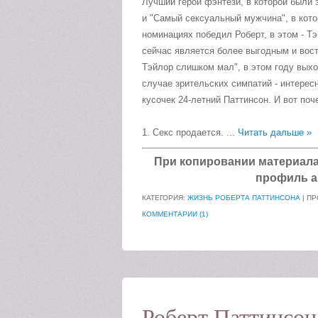
Лучший герой фэнтези, в которой были 
и "Самый сексуальный мужчина", в кото
номинациях победил Роберт, в этом - Тэ
сейчас является более выгодным и вост
Тэйлор слишком мал", в этом году выход
случае зрительских симпатий - интере
кусочек 24-летний Паттинсон. И вот поч
1. Секс продается.
...
Читать дальше »
При копировании материала а
профиль а
КАТЕГОРИЯ:
ЖИЗНЬ РОБЕРТА ПАТТИНСОНА
| ПР
КОММЕНТАРИИ (1)
Роберт Паттинсон