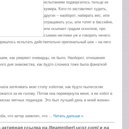
испытаниям подвергалось тельце их
кумира. Кого-то заставляют худеть,
других – наоборот, набирать вес, или
отращивать усы, или топят в бассейне,
или осыпают градом осколков, про
съемки неглиже уж и говорить нечего.
 пришлось испытать действительно оригинальный шок – на него
шем, как уверяют очевидцы, не было. Наоборот, отношения
вого дня знакомства, как будто слониха тоже была фанаткой
ала затягивать мою стопу хоботом, как будто пылесосом.
жался за ее голову. Потом она перевернула меня, а ее хобот в
оисках мятных леденцов. Это был лучший день в моей жизни».
ба, что актер заявлял, что
...
Читать дальше »
ктивная ссылка на //teamrobert.ucoz.com/ и на