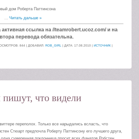
...
Читать дальше »
ктивная ссылка на //teamrobert.ucoz.com/ и на
втора перевода обязательна.
ОСМОТРОВ: 844 | ДОБАВИЛ:
ROB_GIRL
| ДАТА:
17.08.2010
|
ИСТОЧНИК
|
пишут, что видели
виттере переполох. Только все нарыдались всласть, что
истен Стюарт предпочла Роберту Паттинсону его лучшего друга,
к одна сумеречная поклонница просит всех фанатов Робстен