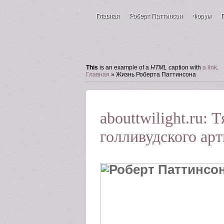
Главная
Роберт Паттинсон
Форум
Зал для гостей
This
is an example of a
HTML
caption with
a link
.
Главная
»
Жизнь Роберта Паттинсона
abouttwilight.ru:
голливудского арт