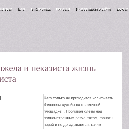
Галерея
Блог
Библиотека
Кинозал
Информация о сайте
Друзья
 Тяжела и неказиста жизнь
иста
Чего только не приходится испытывать
баловням судьбы на съемочной
площадке!.. Проливая слезы над
полнометражным результатом, фанаты
порой и не догадываются, каким