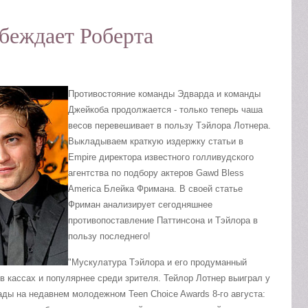
беждает Роберта
Противостояние команды Эдварда и команды
Джейкоба продолжается - только теперь чаша
весов перевешивает в пользу Тэйлора Лотнера.
Выкладываем краткую издержку статьи в
Empire директора известного голливудского
агентства по подбору актеров Gawd Bless
America Блейка Фримана. В своей статье
Фриман анализирует сегодняшнее
противопоставление Паттинсона и Тэйлора в
пользу последнего!
"Мускулатура Тэйлора и его продуманный
 кассах и популярнее среди зрителя. Тейлор Лотнер выиграл у
ды на недавнем молодежном Teen Choice Awards 8-го августа: