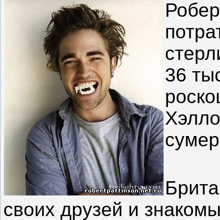
Робер
потра
стерл
36 ты
роско
Хэлло
сумер
Брита
своих друзей и знаком