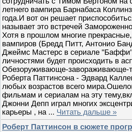
сотрудничать с Тимом Бертоном на 
летнего вампира Барнабаса Коллинза
года.И вот он решает приспособить
называет это встречей Замороженн
Хотя в прошлом многие прекрасные,
вампиров (Бредд Питт, Антонио Бан
Джеймс Мастерс в сериале "Баффи"
личностями будет происходить в асп
Обезоруживающе-завораживающе-та
Роберта Паттинсона - Эдвард Калл
любых возрастов всего мира.Ошело
фильмам и сериалам на эту тему,в
Джонни Депп играл многих эксцентр
карьеры , на
...
Читать дальше »
Роберт Паттинсон в сюжете прог