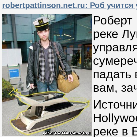
robertpattinson.net.ru: Роб учит
Р
оберт
реке Лу
управля
сумереч
падать 
вам, за
Источн
Hollywo
реке в 