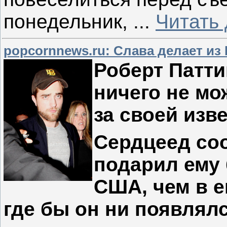
понедельник,
...
Читать
popcornnews.ru: Слава делает из
Роберт Патти
ничего не мо
за своей изв
Сердцеед соо
подарил ему 
США, чем в е
где бы он ни появлялс