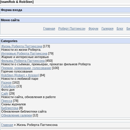
[
teamRob & RobSten
]
Форма входа
Меню сайта
Главная
Роберт Паттинсон
Форум
Галерея
Блог
Би
Categories
Жизнь Роберта Паттинсона
[173]
Новости из жизни Роберта.
Интервью Роберта Паттинсона
[79]
Жаркие и интересные интервью
Фильмы Роберта Паттинсона
[450]
Новости о съёмках, премьерах, прокатах фильмов Роберта
Премии, номинации, голосование
[100]
Горячие голосования
RobSten [Robert + Kristen]
[84]
Новости о любимой паре
Разное
[162]
РобоФото
[13]
Фото дня
Сайт
[29]
Новости сайта, обновления в работе
Пресса
[78]
Сканы журналов
Библиотека
[8]
Обновления библиотеки сайта
Обновление галереи
[12]
Главная
»
Жизнь Роберта Паттинсона