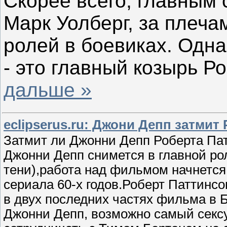
Скорее всего, главным
Марк Уолберг, за плеча
ролей в боевиках. Одна
- это главный козырь Р
дальше »
eclipserus.ru: Джони Депп затмит
Затмит ли Джонни Депп Роберта Пат
Джонни Депп снимется в главной р
тени),работа над фильмом начнется 
сериала 60-х годов.Роберт Паттинсо
в двух последних частях фильма в 
Джонни Депп, возможно самый секс