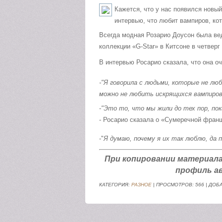
Кажется, что у нас появился новы
интервью, что любит вампиров, кот
Всегда модная Розарио Доусон была ве
коллекции «G-Star» в Китсоне в четверг
В интервью Росарио сказала, что она о
-"Я
говорила с людьми, которые не лю
можно не любить искрящихся вампиро
-
"Это то, что мы жили до тех пор, по
- Росарио сказала о «Сумеречной фран
-"
Я думаю, почему я их так люблю, да
При копировании материала а
профиль ав
КАТЕГОРИЯ:
РАЗНОЕ
| ПРОСМОТРОВ: 566 | ДОБ