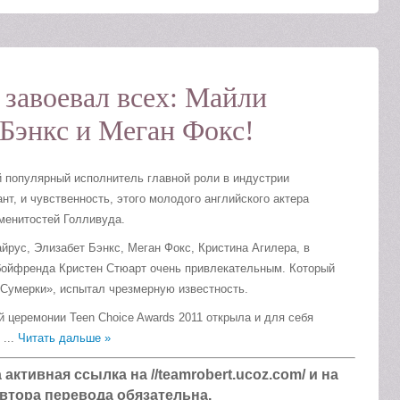
 завоевал всех: Майли
 Бэнкс и Меган Фокс!
й популярный исполнитель главной роли в индустрии
ант, и чувственность, этого молодого английского актера
менитостей Голливуда.
йрус, Элизабет Бэнкс, Меган Фокс, Кристина Агилера, в
 бойфренда Кристен Стюарт очень привлекательным. Который
 «Сумерки», испытал чрезмерную известность.
й церемонии Teen Choice Awards 2011 открыла и для себя
и
...
Читать дальше »
ктивная ссылка на //teamrobert.ucoz.com/ и на
втора перевода обязательна.