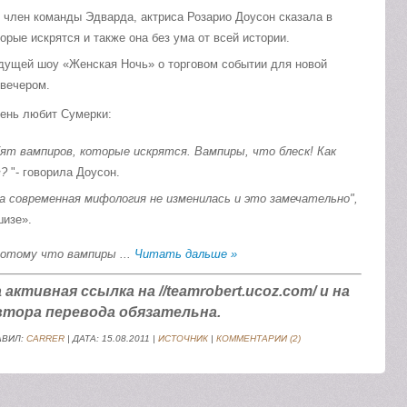
й член команды Эдварда, актриса Розарио Доусон сказала в
орые искрятся и также она без ума от всей истории.
дущей шоу «Женская Ночь» о торговом событии для новой
 вечером.
чень любит Сумерки:
бят вампиров, которые искрятся. Вампиры, что блеск! Как
в?
"- говорила Доусон.
ка современная мифология не изменилась и это замечательно",
шизе».
 потому что вампиры
...
Читать дальше »
ктивная ссылка на //teamrobert.ucoz.com/ и на
тора перевода обязательна.
АВИЛ:
CARRER
| ДАТА:
15.08.2011
|
ИСТОЧНИК
|
КОММЕНТАРИИ (2)