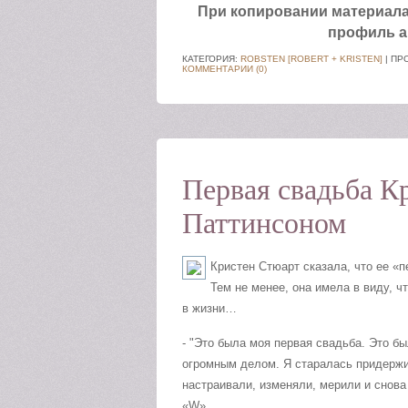
При копировании материала а
профиль а
КАТЕГОРИЯ:
ROBSTEN [ROBERT + KRISTEN]
| ПР
КОММЕНТАРИИ (0)
Первая свадьба К
Паттинсоном
Кристен Стюарт сказала, что ее «
Тем не менее, она имела в виду, ч
в жизни…
- "Это была моя первая свадьба. Это б
огромным делом. Я старалась придержив
настраивали, изменяли, мерили и снова
«W».