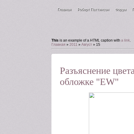
Главная
Роберт Паттинсон
Форум
Зал для гостей
This
is an example of a
HTML
caption with
a link
.
Главная
»
2011
»
Август
»
15
Разъяснение цвета
обложке "EW"