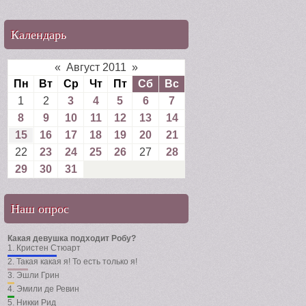
Календарь
«
Август 2011
»
Пн
Вт
Ср
Чт
Пт
Сб
Вс
1
2
3
4
5
6
7
8
9
10
11
12
13
14
15
16
17
18
19
20
21
22
23
24
25
26
27
28
29
30
31
Наш опрос
Какая девушка подходит Робу?
1.
Кристен Стюарт
2.
Такая какая я! То есть только я!
3.
Эшли Грин
4.
Эмили де Ревин
5.
Никки Рид