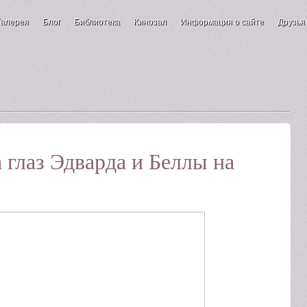
Галерея
Блог
Библиотека
Кинозал
Информация о сайте
Друзья
 глаз Эдварда и Беллы на