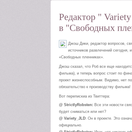
Редактор " Variet
в "Свободных пле
Джош Дики, редактор вопросов, свя
источников развлечений сегодня, и
«Свободных пленниках».
Джош сказал, что Роб все еще находит
фильма), и теперь вопрос стоит по фин
проект жизнеспособным. Видимо, нет по
обязательство к производству фильма!
Вот перепискиа из Твиттера:
@ StrictlyRobsten:
Все эти новости свя
будет сниматься или нет?
@ Variety_JLD
: Он в проекте. Это означ
официально.
@ StrictlyRobsten:
Итак, нет никаких о