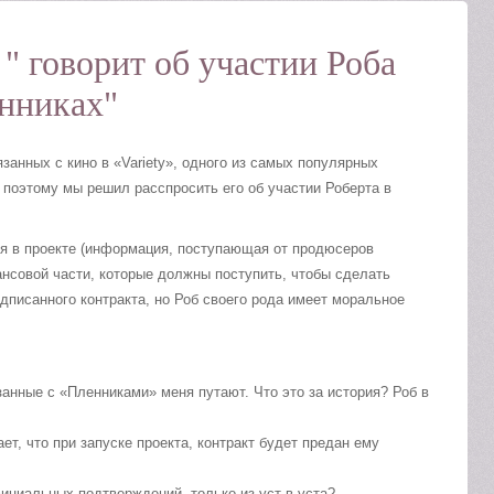
y " говорит об участии Роба
нниках"
занных с кино в «Variety», одного из самых популярных
 поэтому мы решил расспросить его об участии Роберта в
ся в проекте (информация, поступающая от продюсеров
ансовой части, которые должны поступить, чтобы сделать
дписанного контракта, но Роб своего рода имеет моральное
занные с «Пленниками» меня путают. Что это за история? Роб в
ает, что при запуске проекта, контракт будет предан ему
фициальных подтверждений, только из уст в уста?