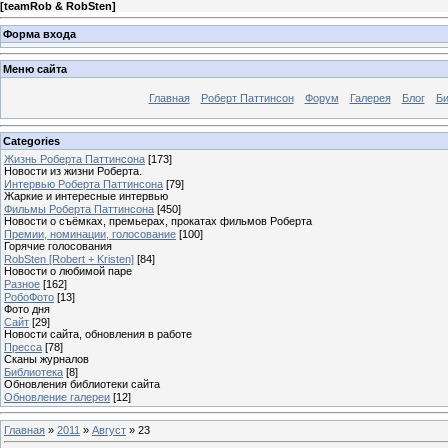
[
teamRob & RobSten
]
Форма входа
Меню сайта
Главная
Роберт Паттинсон
Форум
Галерея
Блог
Би
Categories
Жизнь Роберта Паттинсона
[173]
Новости из жизни Роберта.
Интервью Роберта Паттинсона
[79]
Жаркие и интересные интервью
Фильмы Роберта Паттинсона
[450]
Новости о съёмках, премьерах, прокатах фильмов Роберта
Премии, номинации, голосование
[100]
Горячие голосования
RobSten [Robert + Kristen]
[84]
Новости о любимой паре
Разное
[162]
РобоФото
[13]
Фото дня
Сайт
[29]
Новости сайта, обновления в работе
Пресса
[78]
Сканы журналов
Библиотека
[8]
Обновления библиотеки сайта
Обновление галереи
[12]
Главная
»
2011
»
Август
»
23