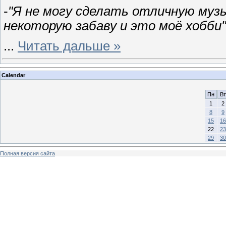
-
"Я не могу сделать отличную муз
некоторую забаву и это моё хобби
...
Читать дальше »
Calendar
Пн
Вт
1
2
8
9
15
16
22
23
29
30
Полная версия сайта