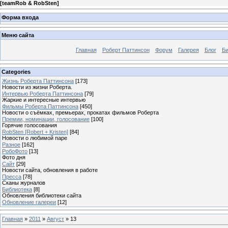
[
teamRob & RobSten
]
Форма входа
Меню сайта
Главная
Роберт Паттинсон
Форум
Галерея
Блог
Би
Categories
Жизнь Роберта Паттинсона
[173]
Новости из жизни Роберта.
Интервью Роберта Паттинсона
[79]
Жаркие и интересные интервью
Фильмы Роберта Паттинсона
[450]
Новости о съёмках, премьерах, прокатах фильмов Роберта
Премии, номинации, голосование
[100]
Горячие голосования
RobSten [Robert + Kristen]
[84]
Новости о любимой паре
Разное
[162]
РобоФото
[13]
Фото дня
Сайт
[29]
Новости сайта, обновления в работе
Пресса
[78]
Сканы журналов
Библиотека
[8]
Обновления библиотеки сайта
Обновление галереи
[12]
Главная
»
2011
»
Август
»
13