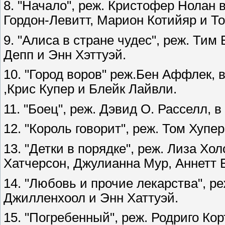
8. "Начало", реж. Кристофер Нолан 
Гордон-Левитт, Марион Котийяр и Т
9. "Алиса в стране чудес", реж. Тим
Депп и Энн Хэттуэй.
10. "Город воров" реж.Бен Аффлек, 
,Крис Купер и Блейк Лайвли.
11. "Боец", реж. Дэвид О. Расселл, 
12. "Король говорит", реж. Том Хупер
13. "Детки в порядке", реж. Лиза Хо
Хатчерсон, Джулианна Мур, Аннетт 
14. "Любовь и прочие лекарства", ре
Джилленхоол и Энн Хаттуэй.
15. "Погребенный", реж. Родриго Кор