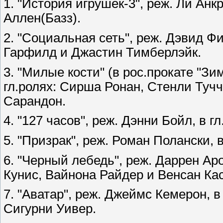
1. "История игрушек-3", реж. Ли Анк
Аллен(Базз).
2. "Социальная сеть", реж. Дэвид Ф
Гарфилд и Джастин Тимберлэйк.
3. "Милые кости" (в рос.прокате "Зи
гл.ролях: Сирша Ронан, Стенли Тучч
Сарандон.
4. "127 часов", реж. Дэнни Бойл, в 
5. "Призрак", реж. Роман Полански, 
6. "Черный лебедь", реж. Даррен Ар
Кунис, Вайнона Райдер и Венсан Ка
7. "Аватар", реж. Джеймс Кемерон, в
Сигурни Уивер.