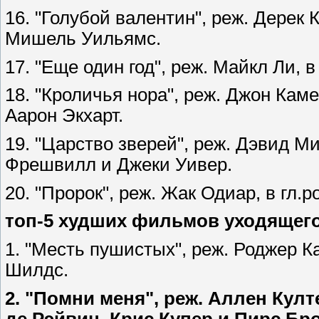
16. "Голубой валентин", реж. Дерек 
Мишель Уильямс.
17. "Еще один год", реж. Майкл Ли, 
18. "Кроличья нора", реж. Джон Кам
Аарон Экхарт.
19. "Царство зверей", реж. Дэвид М
Фрешвилл и Джеки Уивер.
20. "Пророк", реж. Жак Одиар, в гл.
топ-5 худших фильмов уходящего 
1. "Месть пушистых", реж. Роджер К
Шилдс.
2. "Помни меня", реж. Аллен Култ
де Рэйвин, Крис Купер и Пирс Бр