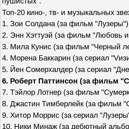
пушистых".
Топ-20 кино-, тв- и музыкальных зве
1. Зои Солдана (за фильм "Лузеры")
2. Энн Хэттуэй (за фильм "Любовь и
3. Мила Кунис (за фильм "Черный ле
4. Морена Баккарин (за сериал "Vиз
5. Йен Сомерхалдер (за сериал "Дне
6. Роберт Паттинсон (за фильм "С
7. Тэйлор Лотнер (за фильм "Сумерк
8. Джастин Тимберлейк (за фильм "
9. Хитор Моррис (за сериал "Лузеры"
10. Ники Минаж (за дебютный альбом