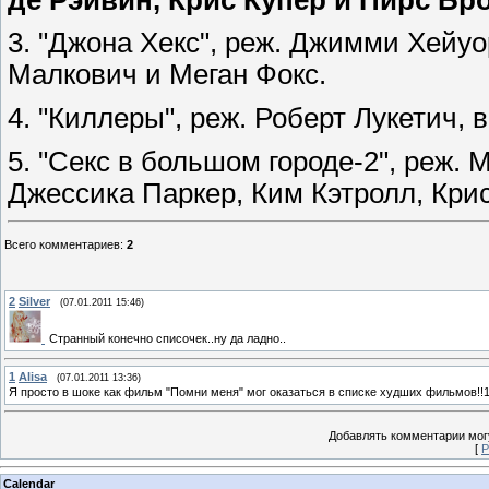
3. "Джона Хекс", реж. Джимми Хейуо
Малкович и Меган Фокс.
4. "Киллеры", реж. Роберт Лукетич, 
5. "Секс в большом городе-2", реж. М
Джессика Паркер, Ким Кэтролл, Кри
Всего комментариев
:
2
2
Silver
(07.01.2011 15:46)
Странный конечно списочек..ну да ладно..
1
Alisa
(07.01.2011 13:36)
Я просто в шоке как фильм "Помни меня" мог оказаться в списке худших фильмов!!1
Добавлять комментарии могу
[
Р
Calendar