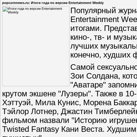
popcornnews.ru: Итоги года по версии Entertainment Weekly
Популярный журна
Entertainment We
итогами. Предста
кино-, тв- и музы
лучших музыкаль
конечно, худших 
Самой сексуально
Зои Солдана, кото
"Аватаре" запомн
крутом экшене "Лузеры". Также в 10
Хэттуэй, Мила Кунис, Морена Бакка
Тэйлор Лотнер, Джастин Тимберлей
фильмом назвали "Историю игрушек-
Twisted Fantasy Кани Веста. Худши