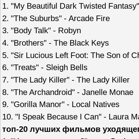
1. "My Beautiful Dark Twisted Fantasy
2. "The Suburbs" - Arcade Fire
3. "Body Talk" - Robyn
4. "Brothers" - The Black Keys
5. "Sir Lucious Left Foot: The Son of C
6. "Treats" - Sleigh Bells
7. "The Lady Killer" - The Lady Killer
8. "The Archandroid" - Janelle Monae
9. "Gorilla Manor" - Local Natives
10. "I Speak Because I Can" - Laura M
топ-20 лучших фильмов уходящег