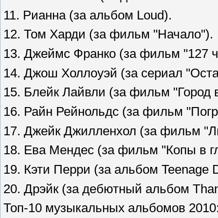
11. Рианна (за альбом Loud).
12. Том Харди (за фильм "Начало").
13. Джеймс Франко (за фильм "127 ч
14. Джош Холлоуэй (за сериал "Оста
15. Блейк Лайвли (за фильм "Город в
16. Райн Рейнольдс (за фильм "Пог
17. Джейк Джилленхол (за фильм "Л
18. Ева Мендес (за фильм "Копы в г
19. Кэти Перри (за альбом Teenage 
20. Дрэйк (за дебютный альбом Than
Топ-10 музыкальных альбомов 2010