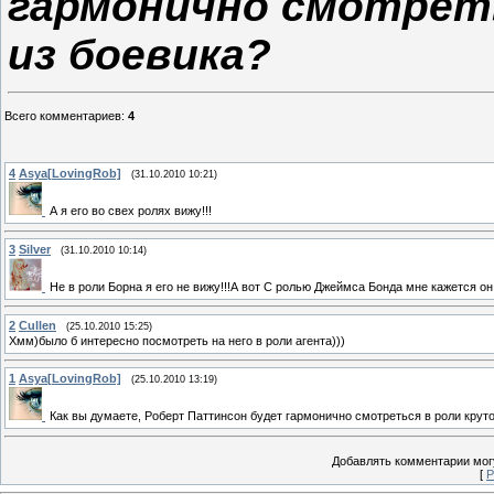
гармонично смотреть
из боевика?
Всего комментариев
:
4
4
Asya[LovingRob]
(31.10.2010 10:21)
А я его во свех ролях вижу!!!
3
Silver
(31.10.2010 10:14)
Не в роли Борна я его не вижу!!!А вот С ролью Джеймса Бонда мне кажется он
2
Cullen
(25.10.2010 15:25)
Хмм)было б интересно посмотреть на него в роли агента)))
1
Asya[LovingRob]
(25.10.2010 13:19)
Как вы думаете, Роберт Паттинсон будет гармонично смотреться в роли крутог
Добавлять комментарии могу
[
Р