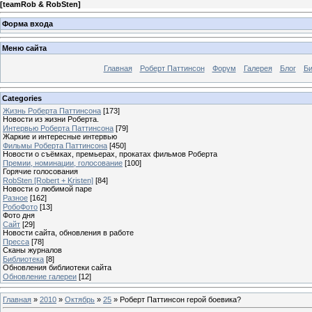
[
teamRob & RobSten
]
Форма входа
Меню сайта
Главная
Роберт Паттинсон
Форум
Галерея
Блог
Би
Categories
Жизнь Роберта Паттинсона
[173]
Новости из жизни Роберта.
Интервью Роберта Паттинсона
[79]
Жаркие и интересные интервью
Фильмы Роберта Паттинсона
[450]
Новости о съёмках, премьерах, прокатах фильмов Роберта
Премии, номинации, голосование
[100]
Горячие голосования
RobSten [Robert + Kristen]
[84]
Новости о любимой паре
Разное
[162]
РобоФото
[13]
Фото дня
Сайт
[29]
Новости сайта, обновления в работе
Пресса
[78]
Сканы журналов
Библиотека
[8]
Обновления библиотеки сайта
Обновление галереи
[12]
Главная
»
2010
»
Октябрь
»
25
» Роберт Паттинсон герой боевика?